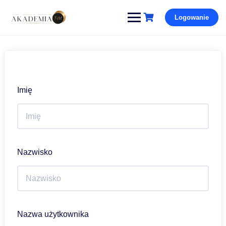
Pomiń
Logowanie
i
przejdź
do
treści
Imię
Nazwisko
Nazwa użytkownika