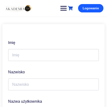
Pomiń
Logowanie
i
przejdź
do
treści
Imię
Nazwisko
Nazwa użytkownika