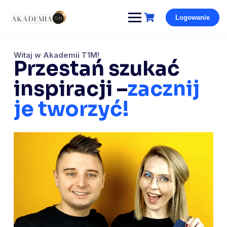
Pomiń
Logowanie
i
przejdź
Witaj w Akademii T1M!
do
Przestań szukać
treści
inspiracji –
zacznij
je tworzyć!