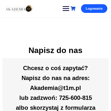
Pomiń
Logowanie
i
przejdź
do
treści
Napisz do nas
Chcesz o coś zapytać?
Napisz do nas na adres:
Akademia@t1m.pl
lub zadzwoń: 725-600-815
albo skorzystaj z formularza