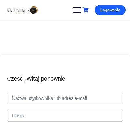
Pomiń
Logowanie
i
przejdź
do
treści
Cześć, Witaj ponownie!