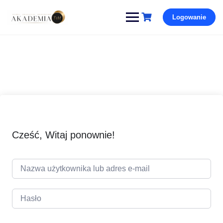
Pomiń
Logowanie
i
przejdź
do
treści
Cześć, Witaj ponownie!