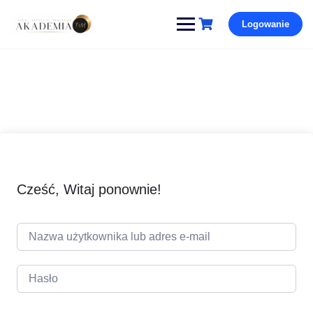
Pomiń
Logowanie
i
przejdź
do
treści
Cześć, Witaj ponownie!