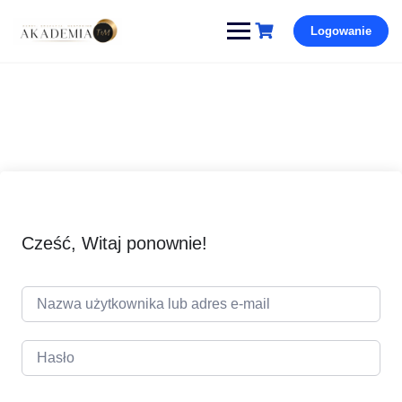
Pomiń
Logowanie
i
przejdź
do
treści
Cześć, Witaj ponownie!