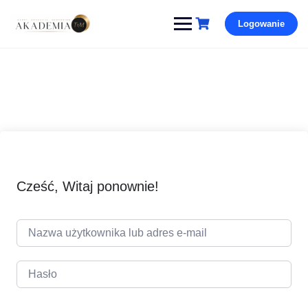
Pomiń
Logowanie
i
przejdź
do
treści
Cześć, Witaj ponownie!