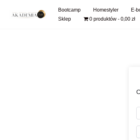
Pomiń
Bootcamp
Homestyler
E-b
i
Sklep
0 produktów
0,00 zł
przejdź
do
treści
C