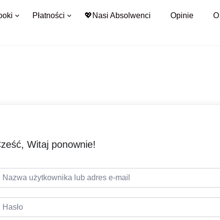
ooki
Płatności
💖Nasi Absolwenci
Opinie
O
ześć, Witaj ponownie!