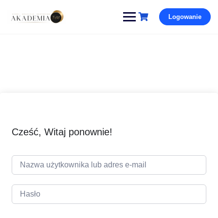
Pomiń
Logowanie
i
przejdź
do
treści
Cześć, Witaj ponownie!