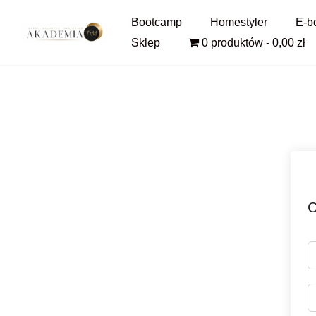
Pomiń
Bootcamp
Homestyler
E-b
i
Sklep
0 produktów
0,00 zł
przejdź
do
treści
C