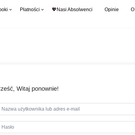
ooki
Płatności
💖Nasi Absolwenci
Opinie
O
ześć, Witaj ponownie!