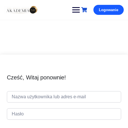
Pomiń
Logowanie
i
przejdź
do
treści
Cześć, Witaj ponownie!