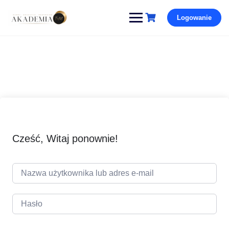
Pomiń
Logowanie
i
przejdź
do
treści
Cześć, Witaj ponownie!