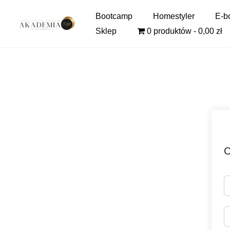
Pomiń
Bootcamp
Homestyler
E-b
i
Sklep
0 produktów
0,00 zł
przejdź
do
treści
C