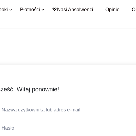
ooki
Płatności
💖Nasi Absolwenci
Opinie
O
ześć, Witaj ponownie!