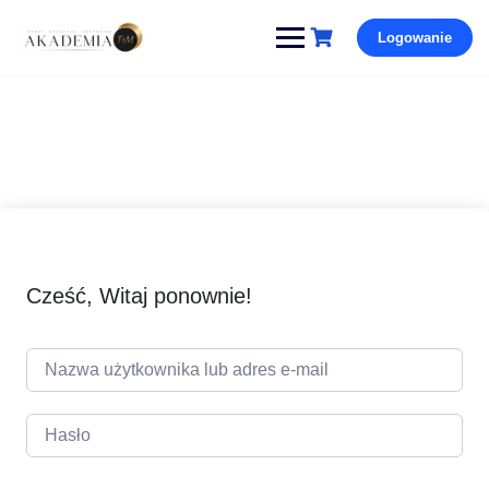
Pomiń
Logowanie
i
przejdź
do
treści
Cześć, Witaj ponownie!