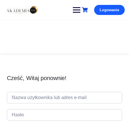
Pomiń
Logowanie
i
przejdź
do
treści
Cześć, Witaj ponownie!