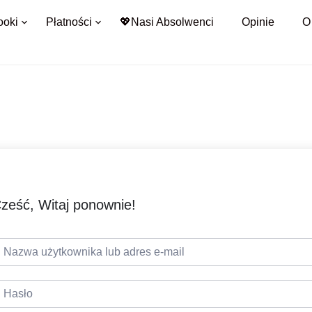
ooki
Płatności
💖Nasi Absolwenci
Opinie
O
ześć, Witaj ponownie!