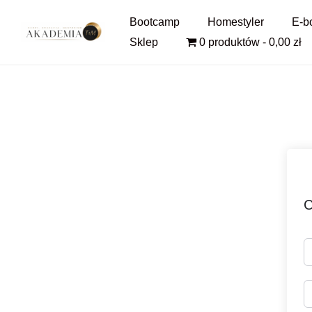
Pomiń
Bootcamp
Homestyler
E-b
i
Sklep
0 produktów
0,00 zł
przejdź
do
treści
C