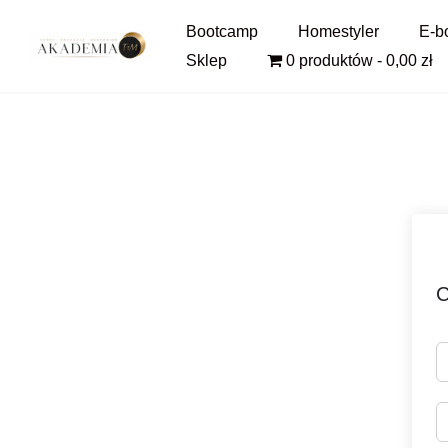
Pomiń
Bootcamp
Homestyler
E-b
i
Sklep
0 produktów
0,00 zł
przejdź
do
treści
C