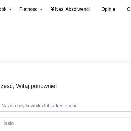
ooki
Płatności
💖Nasi Absolwenci
Opinie
O
ześć, Witaj ponownie!