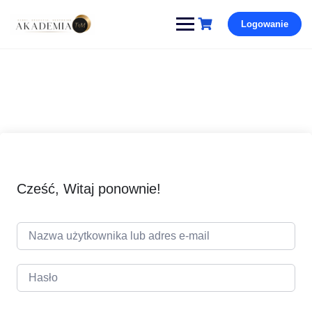
Pomiń
Logowanie
i
przejdź
do
treści
Cześć, Witaj ponownie!