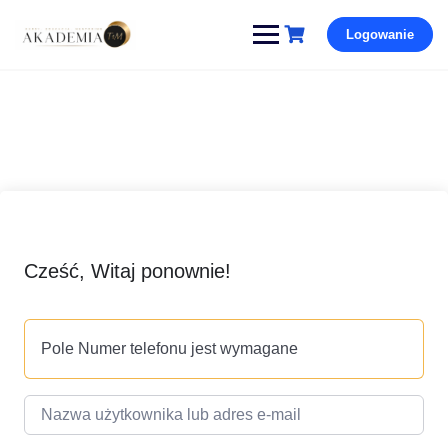
Pomiń
Logowanie
i
przejdź
do
treści
Cześć, Witaj ponownie!
Pole Numer telefonu jest wymagane