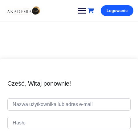
Pomiń
Logowanie
i
przejdź
do
treści
Cześć, Witaj ponownie!