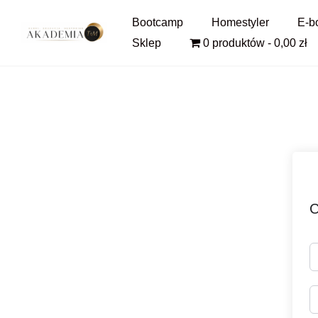
Pomiń
Bootcamp
Homestyler
E-b
i
Sklep
0 produktów
0,00 zł
przejdź
do
treści
C