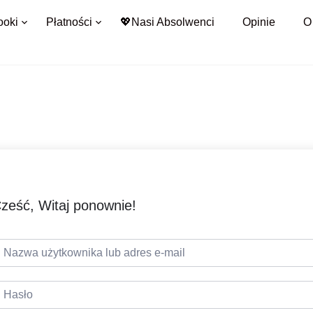
ooki
Płatności
💖Nasi Absolwenci
Opinie
O
ześć, Witaj ponownie!