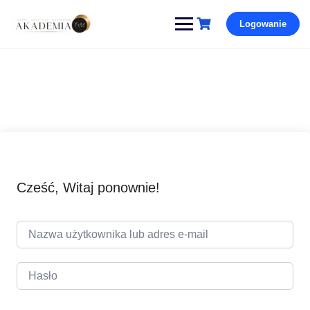
Pomiń
Logowanie
i
przejdź
do
treści
Cześć, Witaj ponownie!