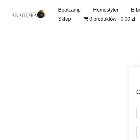
Pomiń
Bootcamp
Homestyler
E-b
i
Sklep
0 produktów
0,00 zł
przejdź
do
treści
C