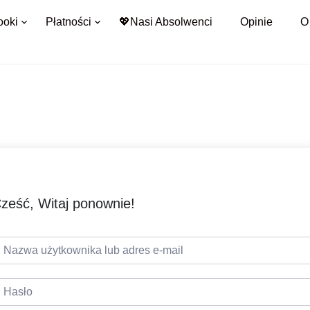
ooki
Płatności
💖Nasi Absolwenci
Opinie
O
ześć, Witaj ponownie!