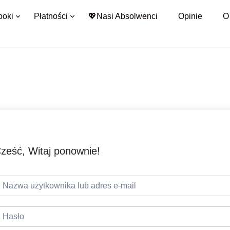
ooki
Płatności
💖Nasi Absolwenci
Opinie
O
ześć, Witaj ponownie!