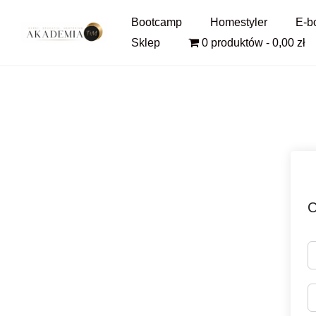
Pomiń
Bootcamp
Homestyler
E-b
i
Sklep
0 produktów
0,00 zł
przejdź
do
treści
C