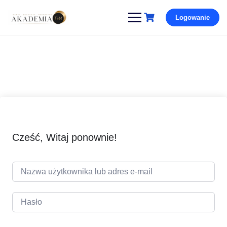
Pomiń
Logowanie
i
przejdź
do
treści
Cześć, Witaj ponownie!