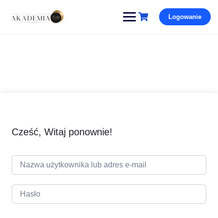
Pomiń
Logowanie
i
przejdź
do
treści
Cześć, Witaj ponownie!