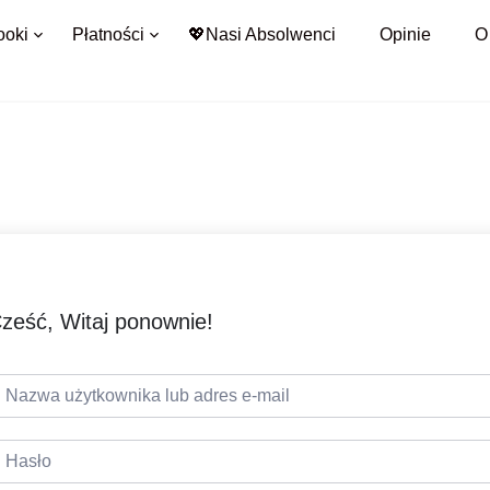
ooki
Płatności
💖Nasi Absolwenci
Opinie
O
ześć, Witaj ponownie!