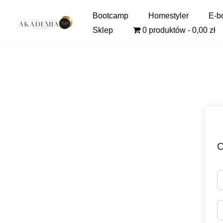
Pomiń
Bootcamp
Homestyler
E-b
i
Sklep
0 produktów
0,00 zł
przejdź
do
treści
C