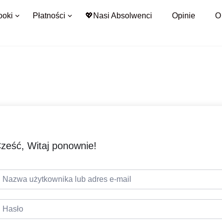
ooki
Płatności
💖Nasi Absolwenci
Opinie
O
ześć, Witaj ponownie!