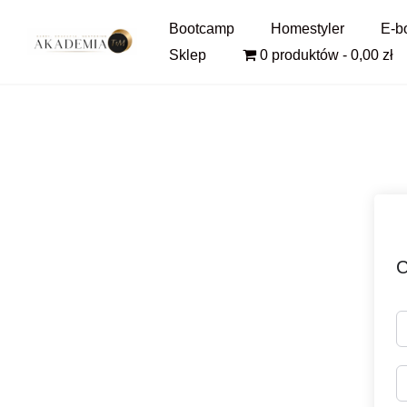
Pomiń
Bootcamp
Homestyler
E-b
i
Sklep
0 produktów
0,00 zł
przejdź
do
treści
C