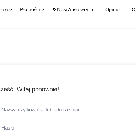
ooki
Płatności
💖Nasi Absolwenci
Opinie
O
ześć, Witaj ponownie!