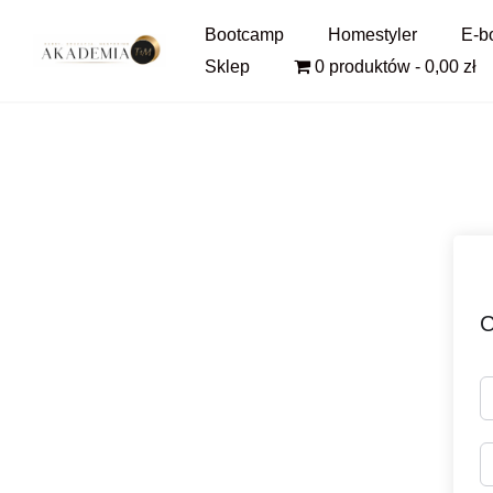
Pomiń
Bootcamp
Homestyler
E-b
i
Sklep
0 produktów
0,00 zł
przejdź
do
treści
C