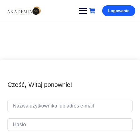
Pomiń
Logowanie
i
przejdź
do
treści
Cześć, Witaj ponownie!