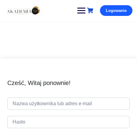
Pomiń
Logowanie
i
przejdź
do
treści
Cześć, Witaj ponownie!