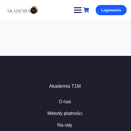
Pomiń
Logowanie
i
przejdź
do
treści
Akademia T1M
O nas
Metody płatności
Na raty